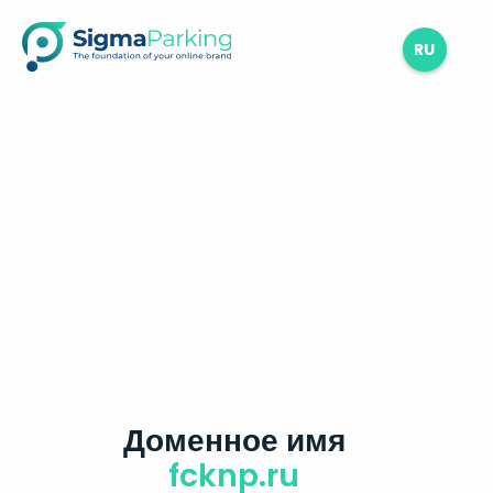
RU
Доменное имя
fcknp.ru