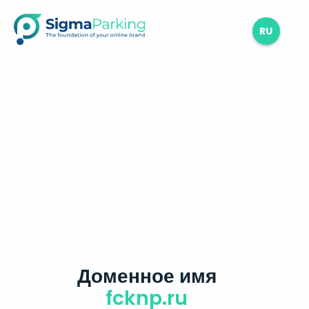
RU
Доменное имя
fcknp.ru